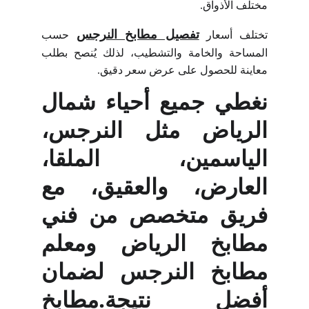
مختلف الأذواق.
تفصيل مطابخ النرجس
تختلف أسعار
حسب
المساحة والخامة والتشطيب، لذلك يُنصح بطلب
معاينة للحصول على عرض سعر دقيق.
نغطي جميع أحياء شمال
الرياض مثل النرجس،
الياسمين، الملقا،
العارض، والعقيق، مع
فريق متخصص من
فني
مطابخ الرياض
و
معلم
مطابخ النرجس
لضمان
أفضل نتيجة.
مطابخ